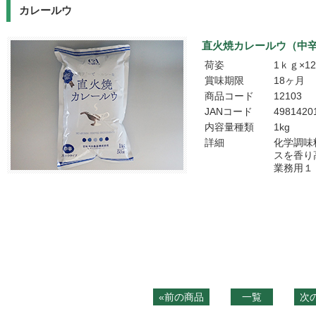
カレールウ
直火焼カレールウ（中
荷姿
1ｋｇ×1
賞味期限
18ヶ月
商品コード
12103
JANコード
4981420
内容量種類
1kg
詳細
化学調味
スを香り
業務用１
«前の商品
一覧
次