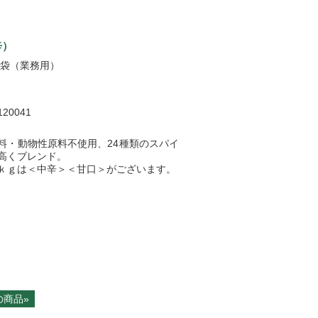
辛）
2袋（業務用）
120041
料・動物性原料不使用、24種類のスパイ
高くブレンド。
ｋｇは＜中辛＞＜甘口＞がございます。
の商品»