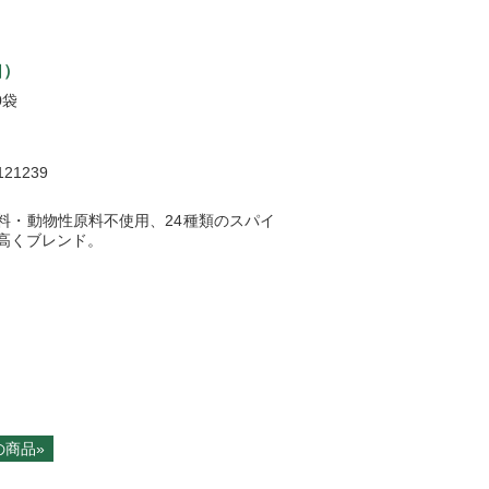
口）
0袋
121239
料・動物性原料不使用、24種類のスパイ
高くブレンド。
の商品»