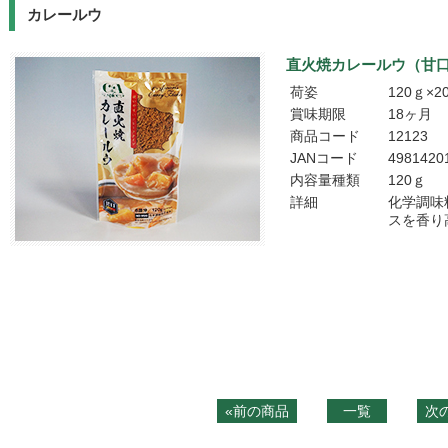
カレールウ
直火焼カレールウ（甘
荷姿
120ｇ×2
賞味期限
18ヶ月
商品コード
12123
JANコード
4981420
内容量種類
120ｇ
詳細
化学調味
スを香り
«前の商品
一覧
次