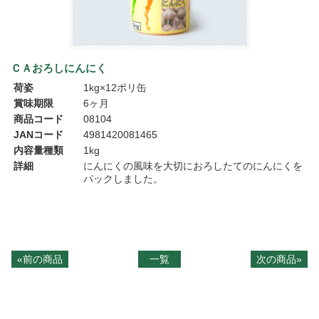
ＣＡおろしにんにく
荷姿
1kg×12ポリ缶
賞味期限
6ヶ月
商品コード
08104
JANコード
4981420081465
内容量種類
1kg
詳細
にんにくの風味を大切におろしたてのにんにくを
パックしました。
«前の商品
一覧
次の商品»