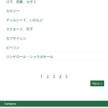
ゴマ、胡麻、セサミ
セロリー
ディルシード、いのんど
マスタード、芥子
カプサイシン
ピペリン
ジンゲロール・ショウガオール
1
2
3
4
5
Next »
Category