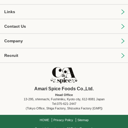
Links
Contact Us
Company
Recruit
Amari Spice Foods Co.,Ltd.
Head Office
13-295, shinmachi, Fushimiku, Kyoto city, 612-8081 Japan
Tel.075-621-2447
(Tokyo Office, Shiga Factory, Shizuoka Factory [GMP])
HOME
Privacy Policy
Sitemap