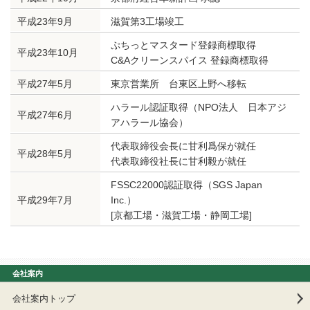
平成23年9月
滋賀第3工場竣工
ぷちっとマスタード登録商標取得
平成23年10月
C&Aクリーンスパイス 登録商標取得
平成27年5月
東京営業所 台東区上野へ移転
ハラール認証取得（NPO法人 日本アジ
平成27年6月
アハラール協会）
代表取締役会長に甘利爲保が就任
平成28年5月
代表取締役社長に甘利毅が就任
FSSC22000認証取得（SGS Japan
平成29年7月
Inc.）
[京都工場・滋賀工場・静岡工場]
会社案内
会社案内トップ