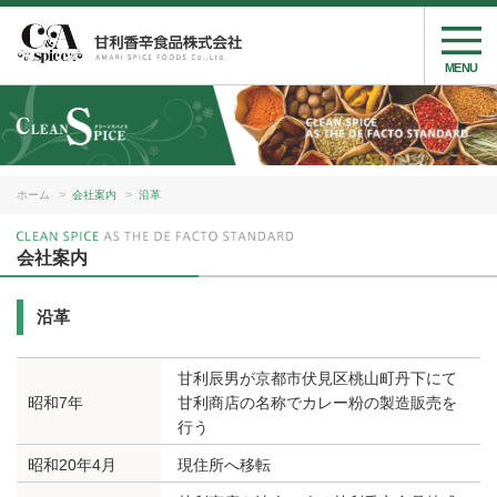
MENU
ホーム
会社案内
沿革
会社案内
沿革
甘利辰男が京都市伏見区桃山町丹下にて
昭和7年
甘利商店の名称でカレー粉の製造販売を
行う
昭和20年4月
現住所へ移転