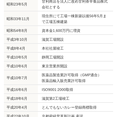
甘利商店を法人に改め甘利香辛食品株式
昭和23年5月
会社とする
現住所にて工場一棟新築以後56年5月ま
昭和33年11月
で工場五棟建築
昭和54年8月
資本金1,600万円に増資
平成3年10月
滋賀工場開設
平成8年4月
本社社屋竣工
平成10年5月
静岡工場開設
平成10年6月
東京営業所開設
医薬品製造業許可取得（GMP適合）
平成10年7月
医薬品輸入販売業許可取得
平成16年6月
ISO9001:2000取得
平成18年6月
滋賀第2工場竣工
平成20年4月
とんでもないカレー登録商標取得
平成22年10月
京都府経営革新計画 承認