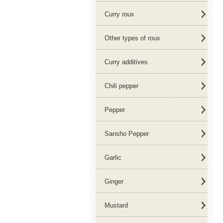
Curry roux
Other types of roux
Curry additives
Chili pepper
Pepper
Sansho Pepper
Garlic
Ginger
Mustard