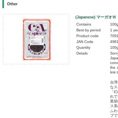
Other
(Japanese) マー
Contains
100g
Best-by period
1 ye
Product code
709
JAN Code
498
Quantity
100
Details
Sorr
Jap
conv
the 
link
台湾
なス
「幻
れて
黒胡
ス系
ふわ
プで