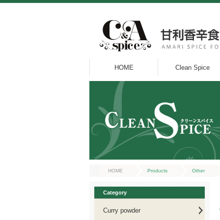
HOME
Clean Spice
HOME
Products
Other
Category
Curry powder