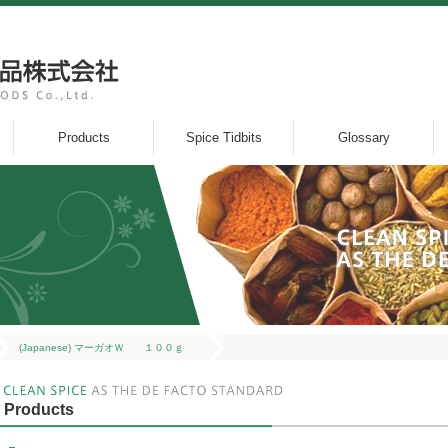
Products
Spice Tidbits
Glossary
(Japanese) マーガオＷ １００ｇ
Products