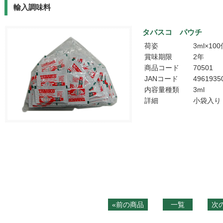
輸入調味料
タバスコ パウチ
荷姿
3ml×10
賞味期限
2年
商品コード
70501
JANコード
4961935
内容量種類
3ml
詳細
小袋入り
«前の商品
一覧
次