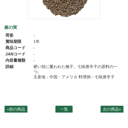
麻の実
荷姿
-
賞味期限
1年
商品コード
-
JANコード
-
内容量種類
-
詳細
硬い殻に覆われた種子。七味唐辛子の原料の一
つ。
主産地：中国・アメリカ 料理例：七味唐辛子
«前の商品
一覧
次の商品»