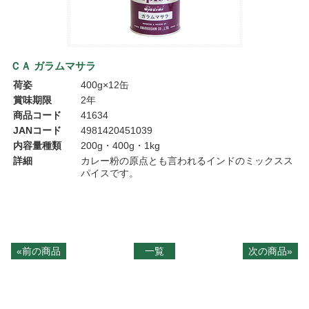
ＣＡ ガラムマサラ
荷姿
400g×12缶
賞味期限
2年
商品コード
41634
JANコード
4981420451039
内容量種類
200g・400g・1kg
詳細
カレー粉の原点とも言われるインドのミックスス
パイスです。
«前の商品
一覧
次の商品»