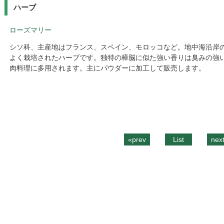
ハーブ
ローズマリー
シソ科、主産地はフランス、スペイン、モロッコなど。地中海沿岸
よく栽培されたハーブです。独特の樟脳に似た強い香りは臭みの強
肉料理に多用されます。主にパウダーに加工して販売します。
«prev
List
nex