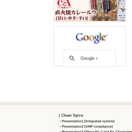
Clean Spice
Presentation1 [Integrated system]
Presentation2 [GMP compliance]
Presentation3 [Shiga No.2 and No.3 Factories