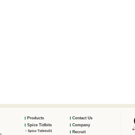
Products
Contact Us
Spice Tidbits
Company
Spice Tidbits01
Recruit
]