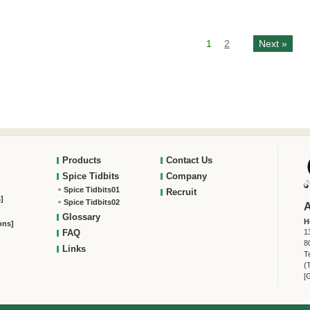
1
2
Next »
Products
Contact Us
Spice Tidbits
Company
Spice Tidbits01
Recruit
]
Spice Tidbits02
A
Glossary
H
ons]
FAQ
1
8
Links
T
(
[