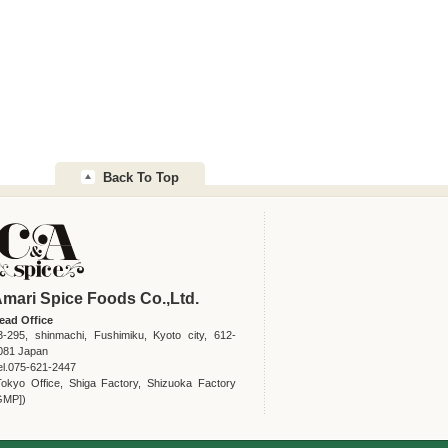
Back To Top
mari Spice Foods Co.,Ltd.
ead Office
3-295, shinmachi, Fushimiku, Kyoto city, 612-
081 Japan
el.075-621-2447
Tokyo Office, Shiga Factory, Shizuoka Factory
GMP])