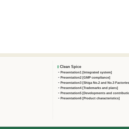
Clean Spice
Presentation1 [Integrated system]
Presentation2 [GMP compliance]
Presentation3 [Shiga No.2 and No.3 Factories
Presentation4 [Trademarks and plans]
Presentation5 [Developments and contributi
Presentation6 [Product characteristics]