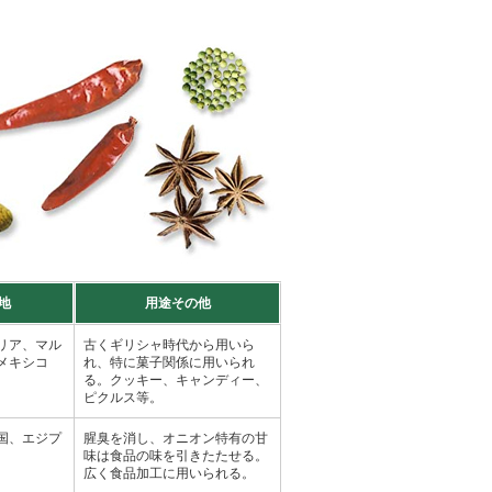
地
用途その他
リア、マル
古くギリシャ時代から用いら
メキシコ
れ、特に菓子関係に用いられ
る。クッキー、キャンディー、
ピクルス等。
国、エジプ
腥臭を消し、オニオン特有の甘
味は食品の味を引きたたせる。
広く食品加工に用いられる。