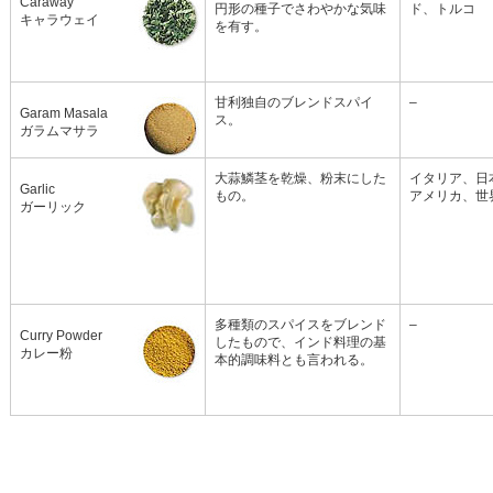
Caraway
円形の種子でさわやかな気味
ド、トルコ
キャラウェイ
を有す。
甘利独自のブレンドスパイ
–
Garam Masala
ス。
ガラムマサラ
大蒜鱗茎を乾燥、粉末にした
イタリア、日
Garlic
もの。
アメリカ、世
ガーリック
多種類のスパイスをブレンド
–
Curry Powder
したもので、インド料理の基
カレー粉
本的調味料とも言われる。