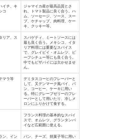
ハイチ、キ
ジャマイカ産が最高品質とさ
シコ
れ、トマト製品に良く合う。ハ
ム、ソーセージ、ソース、スー
プ、ケチャップ、肉料理、ケー
キ、クッキー等。
タリア、ス
スパゲティ、ミートソースには
最も良く合う。メキシコ、イタ
リア料理には重要なスパイス
で、グレイビイ・オムレツ、ビ
ーフシチュー等にも良く合う。
中でもピザパイには欠かせませ
ん。
テマラ等
デミタスコーヒのフレーバーと
して、又デンマーク風パイ、パ
ン、コーヒー、ケーキに用い
る。特にグレープゼリーのフレ
ーバーとして用いたり、冷しメ
ロンにふりかけて食する。
フランス料理の基本的なスパイ
スで、オムレツ、グランタンパ
イなど広範囲に使える。
ラン、イン
パン、チーズ、焼菓子等に用い