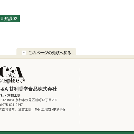
豆知識02
このページの先頭へ戻る
C&A 甘利香辛食品株式会社
本社・京都工場
612-8081 京都市伏見区新町13丁目295
el.075-621-2447
(東京営業所、滋賀工場、静岡工場[GMP適合])