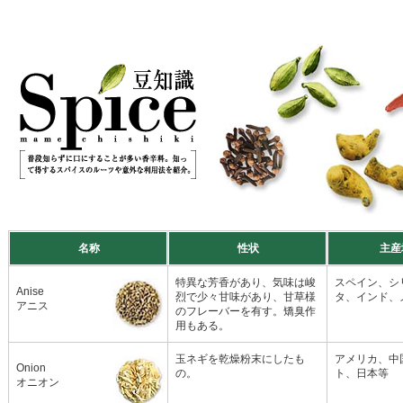
名称
性状
主産
特異な芳香があり、気味は峻
スペイン、シ
Anise
烈で少々甘味があり、甘草様
タ、インド、
アニス
のフレーバーを有す。矯臭作
用もある。
玉ネギを乾燥粉末にしたも
アメリカ、中
Onion
の。
ト、日本等
オニオン