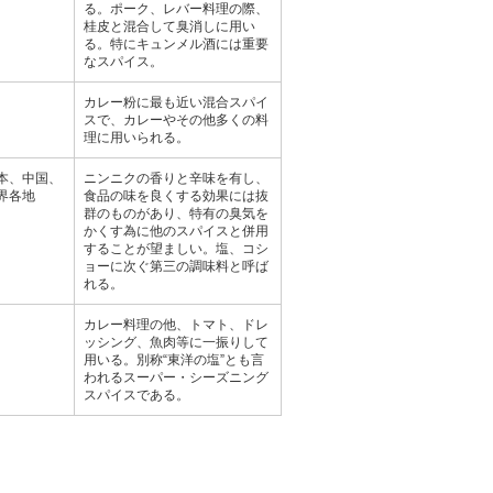
る。ポーク、レバー料理の際、
桂皮と混合して臭消しに用い
る。特にキュンメル酒には重要
なスパイス。
カレー粉に最も近い混合スパイ
スで、カレーやその他多くの料
理に用いられる。
本、中国、
ニンニクの香りと辛味を有し、
界各地
食品の味を良くする効果には抜
群のものがあり、特有の臭気を
かくす為に他のスパイスと併用
することが望ましい。塩、コシ
ョーに次ぐ第三の調味料と呼ば
れる。
カレー料理の他、トマト、ドレ
ッシング、魚肉等に一振りして
用いる。別称“東洋の塩”とも言
われるスーパー・シーズニング
スパイスである。