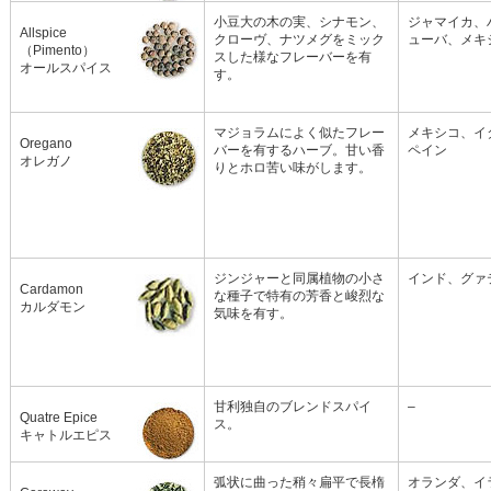
小豆大の木の実、シナモン、
ジャマイカ、
Allspice
クローヴ、ナツメグをミック
ューバ、メキ
（Pimento）
スした様なフレーバーを有
オールスパイス
す。
マジョラムによく似たフレー
メキシコ、イ
Oregano
バーを有するハーブ。甘い香
ペイン
オレガノ
りとホロ苦い味がします。
ジンジャーと同属植物の小さ
インド、グァ
Cardamon
な種子で特有の芳香と峻烈な
カルダモン
気味を有す。
甘利独自のブレンドスパイ
–
Quatre Epice
ス。
キャトルエピス
弧状に曲った稍々扁平で長楕
オランダ、イ