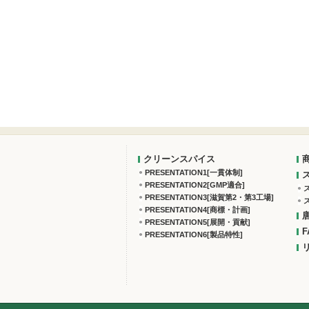
クリーンスパイス
PRESENTATION1[一貫体制]
PRESENTATION2[GMP適合]
PRESENTATION3[滋賀第2・第3工場]
PRESENTATION4[商標・計画]
PRESENTATION5[展開・貢献]
F
PRESENTATION6[製品特性]