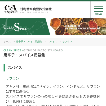
MENU
ホーム
唐辛子・スパイス用語集
スパイス
サフラン
唐辛子・スパイス用語集
スパイス
サフラン
アヤメ科、主産地はスペイン、イラン、インドなど。サフラン
は非常に高価な
スパイスでサフランの花の雌しべを乾燥させたものを香味付
け、色付けに使用し