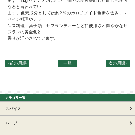
ます。1kgのサフランは約17万個の花から採取した雌しべから
なると言われてい
ます。色素成分としては約2％のカロチノイド色素を含み、ス
ペイン料理やフラ
ンス料理、菓子類、サフランティーなどに使用され鮮やかなサ
フランの黄金色と
香りが活かされています。
«前の用語
一覧
次の用語»
カテゴリ一覧
スパイス
ハーブ