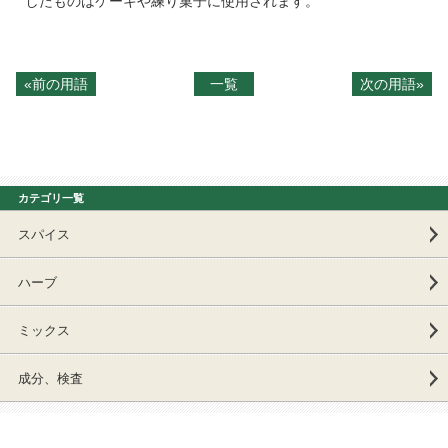
したものはケーキや練り菓子に使用されます。
«前の用語
一覧
次の用語»
カテゴリ一覧
スパイス
ハーブ
ミックス
成分、検査